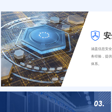
安
涵盖信息安
务经验，提
体系。
DDos高防I
网站安全监
等保测评整